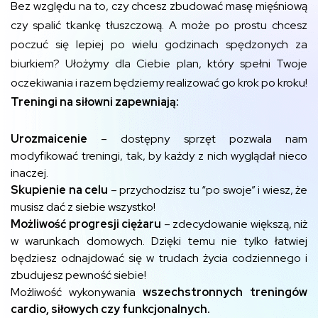
Bez względu na to, czy chcesz zbudować masę mięśniową
czy spalić tkankę tłuszczową. A może po prostu chcesz
poczuć się lepiej po wielu godzinach spędzonych za
biurkiem? Ułożymy dla Ciebie plan, który spełni Twoje
oczekiwania i razem będziemy realizować go krok po kroku!
Treningi na siłowni zapewniają:
Urozmaicenie
– dostępny sprzęt pozwala nam
modyfikować treningi, tak, by każdy z nich wyglądał nieco
inaczej.
Skupienie na celu
– przychodzisz tu “po swoje” i wiesz, że
musisz dać z siebie wszystko!
Możliwość progresji ciężaru
– zdecydowanie większą, niż
w warunkach domowych. Dzięki temu nie tylko łatwiej
będziesz odnajdować się w trudach życia codziennego i
zbudujesz pewność siebie!
Możliwość wykonywania
wszechstronnych treningów
cardio, siłowych czy funkcjonalnych.