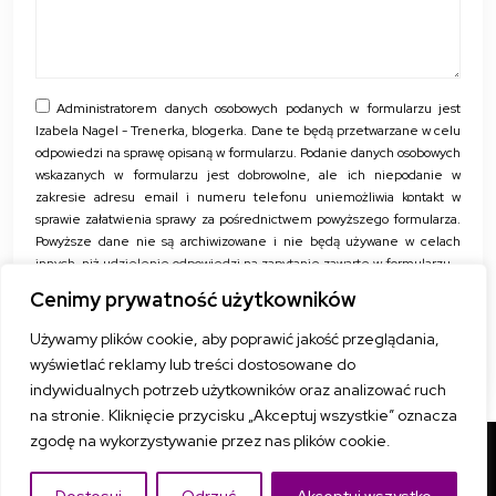
Administratorem danych osobowych podanych w formularzu jest
Izabela Nagel - Trenerka, blogerka. Dane te będą przetwarzane w celu
odpowiedzi na sprawę opisaną w formularzu. Podanie danych osobowych
wskazanych w formularzu jest dobrowolne, ale ich niepodanie w
zakresie adresu email i numeru telefonu uniemożliwia kontakt w
sprawie załatwienia sprawy za pośrednictwem powyższego formularza.
Powyższe dane nie są archiwizowane i nie będą używane w celach
innych, niż udzielenie odpowiedzi na zapytanie zawarte w formularzu.
Cenimy prywatność użytkowników
Używamy plików cookie, aby poprawić jakość przeglądania,
WYŚLIJ ZAPYTANIE
wyświetlać reklamy lub treści dostosowane do
indywidualnych potrzeb użytkowników oraz analizować ruch
na stronie. Kliknięcie przycisku „Akceptuj wszystkie” oznacza
zgodę na wykorzystywanie przez nas plików cookie.
Copyright © 2025 home-fit.pl All rights reserved. Design by D&B